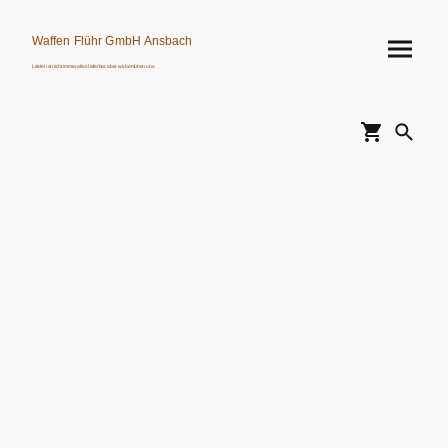
Waffen Flühr GmbH Ansbach
Leider ist nicht immer alles lieferbar, aber wir bemühen uns.
Verkauf von Waffen, Munition, Schalldämpfern usw. nur an Erwerbsberechtigte.