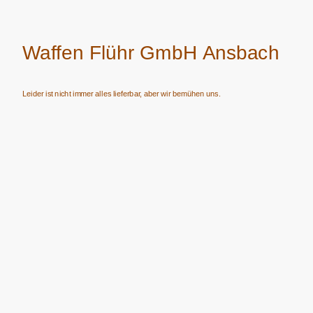
Waffen Flühr GmbH Ansbach
Leider ist nicht immer alles lieferbar, aber wir bemühen uns.
Verkauf von Waffen, Munition, Schalldämpfern usw. nur an Erwerbsberechtigte.