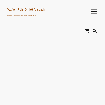
Waffen Flühr GmbH Ansbach
Leider ist nicht immer alles lieferbar, aber wir bemühen uns.
Verkauf von Waffen, Munition, Schalldämpfern usw. nur an Erwerbsberechtigte.