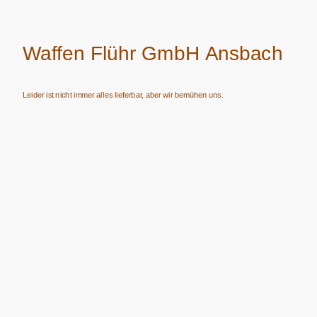
Waffen Flühr GmbH Ansbach
Leider ist nicht immer alles lieferbar, aber wir bemühen uns.
Verkauf von Waffen, Munition, Schalldämpfern usw. nur an Erwerbsberechtigte.