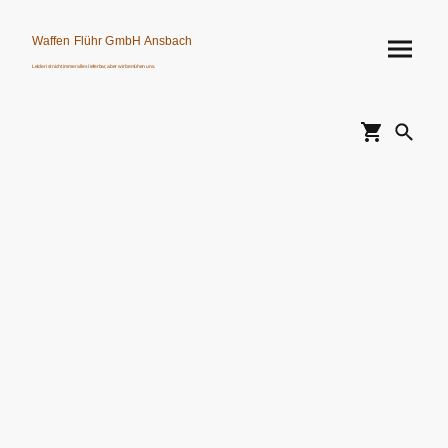
Waffen Flühr GmbH Ansbach
Leider ist nicht immer alles lieferbar, aber wir bemühen uns.
Verkauf von Waffen, Munition, Schalldämpfern usw. nur an Erwerbsberechtigte.