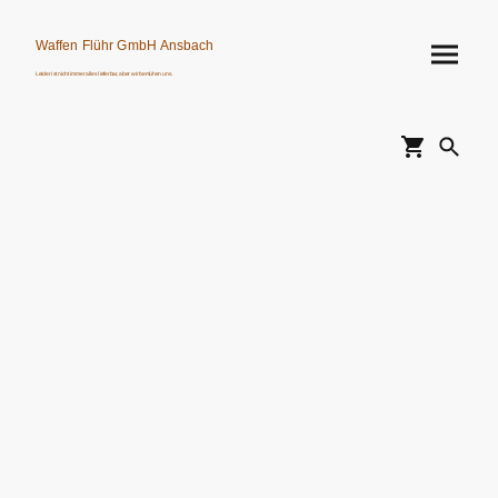
Waffen Flühr GmbH Ansbach
Leider ist nicht immer alles lieferbar, aber wir bemühen uns.
Verkauf von Waffen, Munition, Schalldämpfern usw. nur an Erwerbsberechtigte.