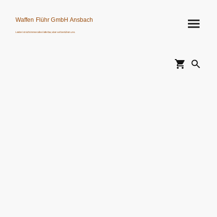
Waffen Flühr GmbH Ansbach
Leider ist nicht immer alles lieferbar, aber wir bemühen uns.
Verkauf von Waffen, Munition, Schalldämpfern usw. nur an Erwerbsberechtigte.