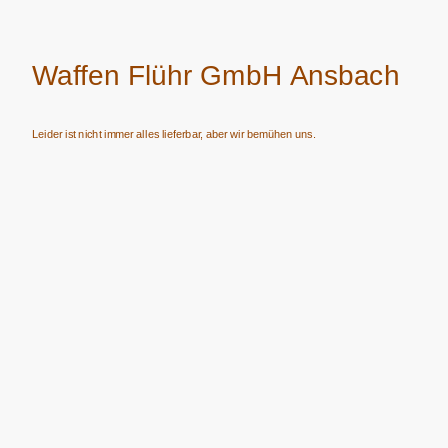
Waffen Flühr GmbH Ansbach
Leider ist nicht immer alles lieferbar, aber wir bemühen uns.
Verkauf von Waffen, Munition, Schalldämpfern usw. nur an Erwerbsberechtigte.