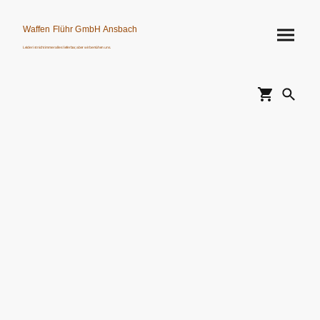
Waffen Flühr GmbH Ansbach
Leider ist nicht immer alles lieferbar, aber wir bemühen uns.
Verkauf von Waffen, Munition, Schalldämpfern usw. nur an Erwerbsberechtigte.