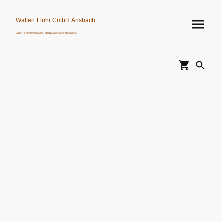
Waffen Flühr GmbH Ansbach
Leider ist nicht immer alles lieferbar, aber wir bemühen uns.
Verkauf von Waffen, Munition, Schalldämpfern usw. nur an Erwerbsberechtigte.