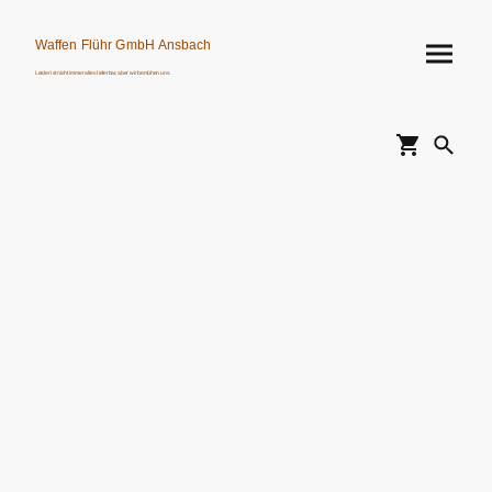
Waffen Flühr GmbH Ansbach
Leider ist nicht immer alles lieferbar, aber wir bemühen uns.
Verkauf von Waffen, Munition, Schalldämpfern usw. nur an Erwerbsberechtigte.