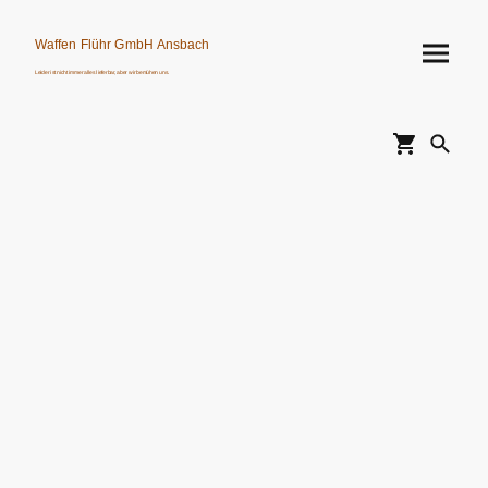
Waffen Flühr GmbH Ansbach
Leider ist nicht immer alles lieferbar, aber wir bemühen uns.
Verkauf von Waffen, Munition, Schalldämpfern usw. nur an Erwerbsberechtigte.