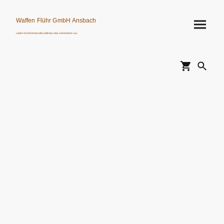
Waffen Flühr GmbH Ansbach
Leider ist nicht immer alles lieferbar, aber wir bemühen uns.
Verkauf von Waffen, Munition, Schalldämpfern usw. nur an Erwerbsberechtigte.