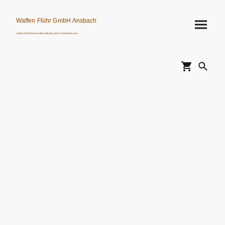
Waffen Flühr GmbH Ansbach
Leider ist nicht immer alles lieferbar, aber wir bemühen uns.
Verkauf von Waffen, Munition, Schalldämpfern usw. nur an Erwerbsberechtigte.