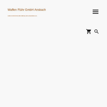
Waffen Flühr GmbH Ansbach
Leider ist nicht immer alles lieferbar, aber wir bemühen uns.
Verkauf von Waffen, Munition, Schalldämpfern usw. nur an Erwerbsberechtigte.