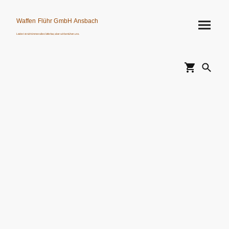
Waffen Flühr GmbH Ansbach
Leider ist nicht immer alles lieferbar, aber wir bemühen uns.
Verkauf von Waffen, Munition, Schalldämpfern usw. nur an Erwerbsberechtigte.