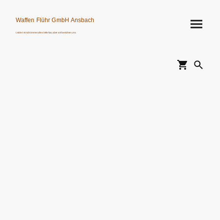
Waffen Flühr GmbH Ansbach
Leider ist nicht immer alles lieferbar, aber wir bemühen uns.
Verkauf von Waffen, Munition, Schalldämpfern usw. nur an Erwerbsberechtigte.