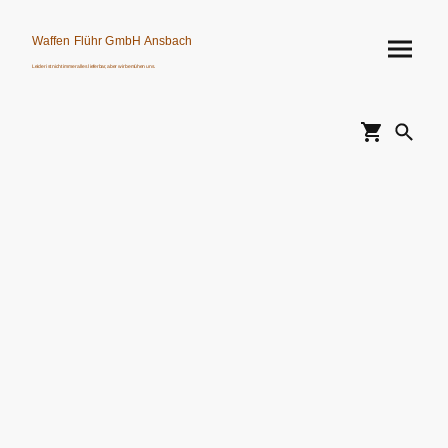
Waffen Flühr GmbH Ansbach
Leider ist nicht immer alles lieferbar, aber wir bemühen uns.
Verkauf von Waffen, Munition, Schalldämpfern usw. nur an Erwerbsberechtigte.