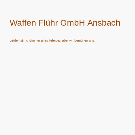
Waffen Flühr GmbH Ansbach
Leider ist nicht immer alles lieferbar, aber wir bemühen uns.
Verkauf von Waffen, Munition, Schalldämpfern usw. nur an Erwerbsberechtigte.