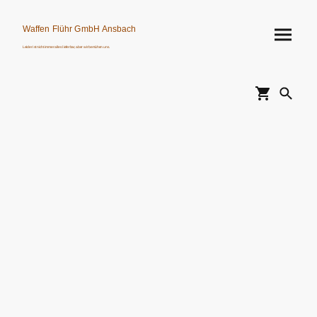
Waffen Flühr GmbH Ansbach
Leider ist nicht immer alles lieferbar, aber wir bemühen uns.
Verkauf von Waffen, Munition, Schalldämpfern usw. nur an Erwerbsberechtigte.