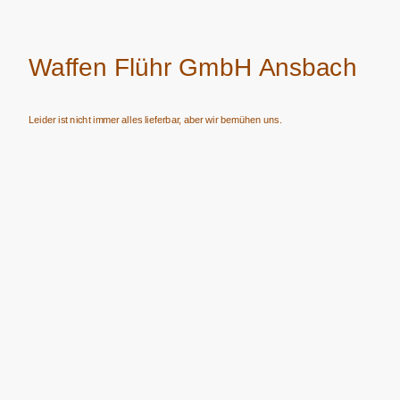
Waffen Flühr GmbH Ansbach
Leider ist nicht immer alles lieferbar, aber wir bemühen uns.
Verkauf von Waffen, Munition, Schalldämpfern usw. nur an Erwerbsberechtigte.