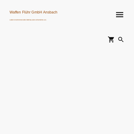
Waffen Flühr GmbH Ansbach
Leider ist nicht immer alles lieferbar, aber wir bemühen uns.
Verkauf von Waffen, Munition, Schalldämpfern usw. nur an Erwerbsberechtigte.