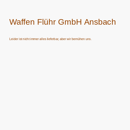
Waffen Flühr GmbH Ansbach
Leider ist nicht immer alles lieferbar, aber wir bemühen uns.
Verkauf von Waffen, Munition, Schalldämpfern usw. nur an Erwerbsberechtigte.