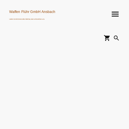
Waffen Flühr GmbH Ansbach
Leider ist nicht immer alles lieferbar, aber wir bemühen uns.
Verkauf von Waffen, Munition, Schalldämpfern usw. nur an Erwerbsberechtigte.