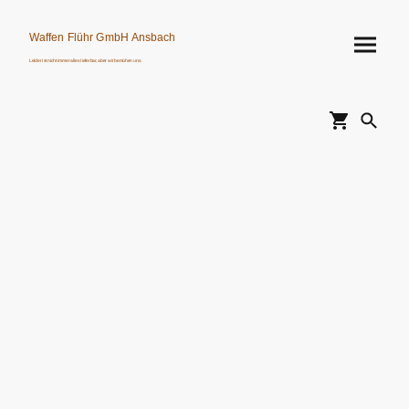
Waffen Flühr GmbH Ansbach
Leider ist nicht immer alles lieferbar, aber wir bemühen uns.
Verkauf von Waffen, Munition, Schalldämpfern usw. nur an Erwerbsberechtigte.