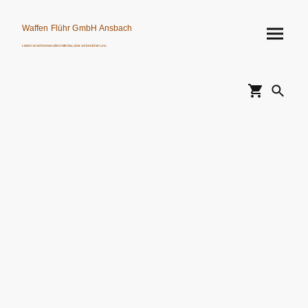
Waffen Flühr GmbH Ansbach
Leider ist nicht immer alles lieferbar, aber wir bemühen uns.
Verkauf von Waffen, Munition, Schalldämpfern usw. nur an Erwerbsberechtigte.