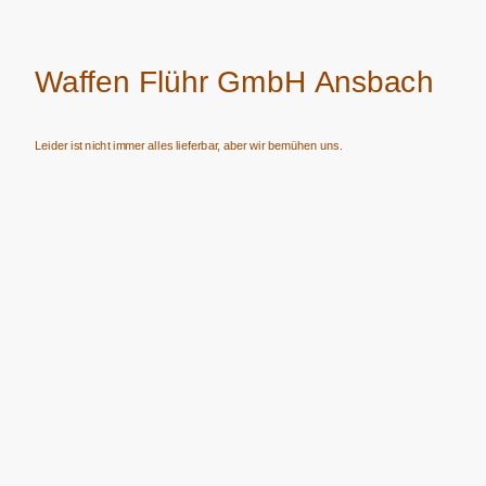
Waffen Flühr GmbH Ansbach
Leider ist nicht immer alles lieferbar, aber wir bemühen uns.
Verkauf von Waffen, Munition, Schalldämpfern usw. nur an Erwerbsberechtigte.