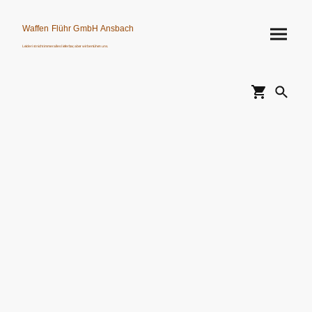
Waffen Flühr GmbH Ansbach
Leider ist nicht immer alles lieferbar, aber wir bemühen uns.
Verkauf von Waffen, Munition, Schalldämpfern usw. nur an Erwerbsberechtigte.