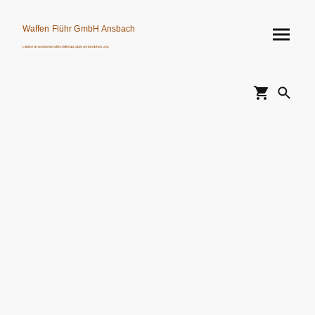
Waffen Flühr GmbH Ansbach
Leider ist nicht immer alles lieferbar, aber wir bemühen uns.
Verkauf von Waffen, Munition, Schalldämpfern usw. nur an Erwerbsberechtigte.