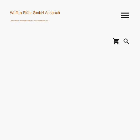
Waffen Flühr GmbH Ansbach
Leider ist nicht immer alles lieferbar, aber wir bemühen uns.
Verkauf von Waffen, Munition, Schalldämpfern usw. nur an Erwerbsberechtigte.