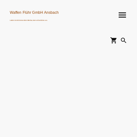
Waffen Flühr GmbH Ansbach
Leider ist nicht immer alles lieferbar, aber wir bemühen uns.
Verkauf von Waffen, Munition, Schalldämpfern usw. nur an Erwerbsberechtigte.