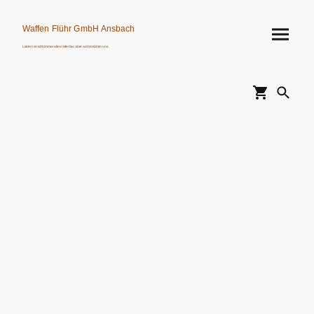
Waffen Flühr GmbH Ansbach
Leider ist nicht immer alles lieferbar, aber wir bemühen uns.
Verkauf von Waffen, Munition, Schalldämpfern usw. nur an Erwerbsberechtigte.