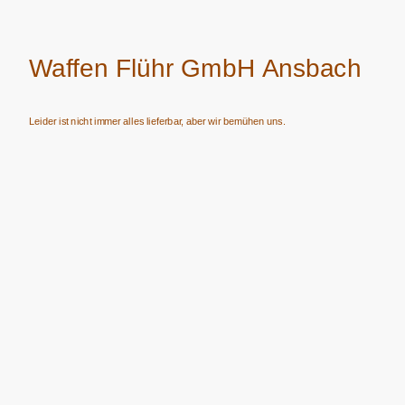
Waffen Flühr GmbH Ansbach
Leider ist nicht immer alles lieferbar, aber wir bemühen uns.
Verkauf von Waffen, Munition, Schalldämpfern usw. nur an Erwerbsberechtigte.