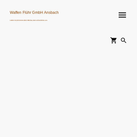
Waffen Flühr GmbH Ansbach
Leider ist nicht immer alles lieferbar, aber wir bemühen uns.
Verkauf von Waffen, Munition, Schalldämpfern usw. nur an Erwerbsberechtigte.