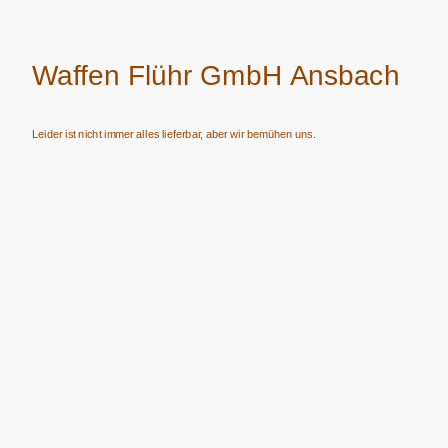
Waffen Flühr GmbH Ansbach
Leider ist nicht immer alles lieferbar, aber wir bemühen uns.
Verkauf von Waffen, Munition, Schalldämpfern usw. nur an Erwerbsberechtigte.