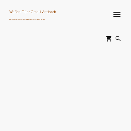
Waffen Flühr GmbH Ansbach
Leider ist nicht immer alles lieferbar, aber wir bemühen uns.
Verkauf von Waffen, Munition, Schalldämpfern usw. nur an Erwerbsberechtigte.