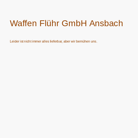
Waffen Flühr GmbH Ansbach
Leider ist nicht immer alles lieferbar, aber wir bemühen uns.
Verkauf von Waffen, Munition, Schalldämpfern usw. nur an Erwerbsberechtigte.