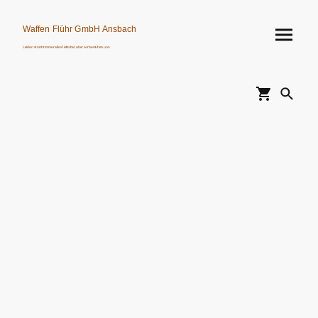
Waffen Flühr GmbH Ansbach
Leider ist nicht immer alles lieferbar, aber wir bemühen uns.
Verkauf von Waffen, Munition, Schalldämpfern usw. nur an Erwerbsberechtigte.