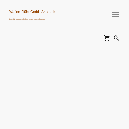
Waffen Flühr GmbH Ansbach
Leider ist nicht immer alles lieferbar, aber wir bemühen uns.
Verkauf von Waffen, Munition, Schalldämpfern usw. nur an Erwerbsberechtigte.