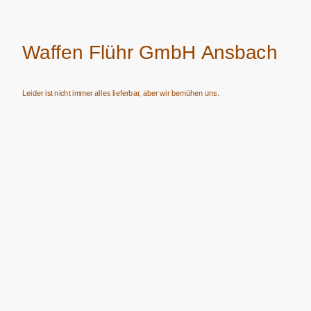
Waffen Flühr GmbH Ansbach
Leider ist nicht immer alles lieferbar, aber wir bemühen uns.
Verkauf von Waffen, Munition, Schalldämpfern usw. nur an Erwerbsberechtigte.