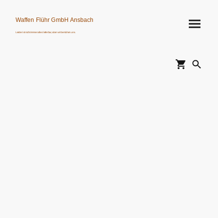
Waffen Flühr GmbH Ansbach
Leider ist nicht immer alles lieferbar, aber wir bemühen uns.
Verkauf von Waffen, Munition, Schalldämpfern usw. nur an Erwerbsberechtigte.