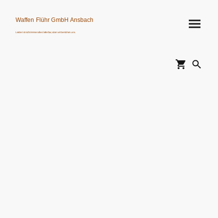
Waffen Flühr GmbH Ansbach
Leider ist nicht immer alles lieferbar, aber wir bemühen uns.
Verkauf von Waffen, Munition, Schalldämpfern usw. nur an Erwerbsberechtigte.