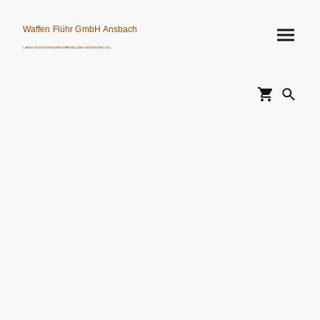
Waffen Flühr GmbH Ansbach
Leider ist nicht immer alles lieferbar, aber wir bemühen uns.
Verkauf von Waffen, Munition, Schalldämpfern usw. nur an Erwerbsberechtigte.