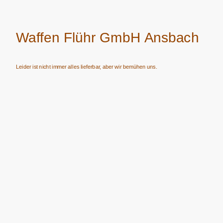
Waffen Flühr GmbH Ansbach
Leider ist nicht immer alles lieferbar, aber wir bemühen uns.
Verkauf von Waffen, Munition, Schalldämpfern usw. nur an Erwerbsberechtigte.